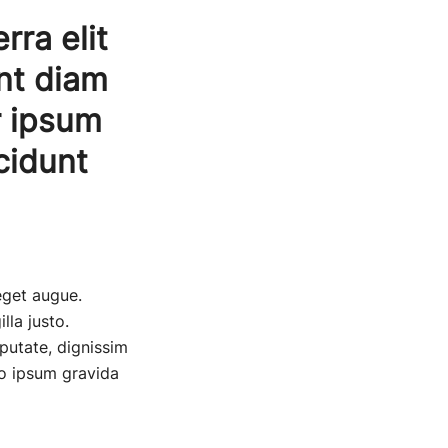
rra elit
nt diam
r ipsum
cidunt
 eget augue.
lla justo.
lputate, dignissim
io ipsum gravida