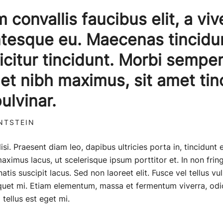
m convallis faucibus elit, a vive
ntesque eu. Maecenas tincidu
ficitur tincidunt. Morbi sempe
met nibh maximus, sit amet tin
pulvinar.
NTSTEIN
lisi. Praesent diam leo, dapibus ultricies porta in, tincidunt
ximus lacus, ut scelerisque ipsum porttitor et. In non fringi
tis suscipit lacus. Sed non laoreet elit. Fusce vel tellus vu
liquet mi. Etiam elementum, massa et fermentum viverra, od
tellus est eget mi.