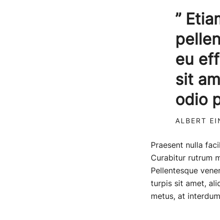
” Etia
pelle
eu ef
sit a
odio 
ALBERT EI
Praesent nulla faci
Curabitur rutrum ma
Pellentesque venena
turpis sit amet, a
metus, at interdum 