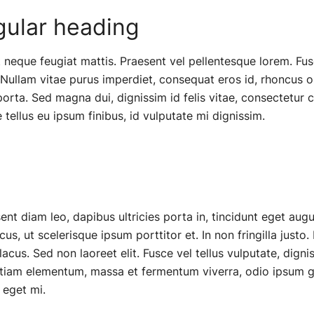
gular heading
 neque feugiat mattis. Praesent vel pellentesque lorem. Fus
 Nullam vitae purus imperdiet, consequat eros id, rhoncus orc
porta. Sed magna dui, dignissim id felis vitae, consectetur c
tellus eu ipsum finibus, id vulputate mi dignissim.
esent diam leo, dapibus ultricies porta in, tincidunt eget aug
s, ut scelerisque ipsum porttitor et. In non fringilla justo.
lacus. Sed non laoreet elit. Fusce vel tellus vulputate, dignis
Etiam elementum, massa et fermentum viverra, odio ipsum g
 eget mi.