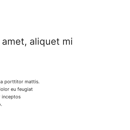
t amet, aliquet mi
a porttitor mattis.
dolor eu feugiat
r inceptos
.